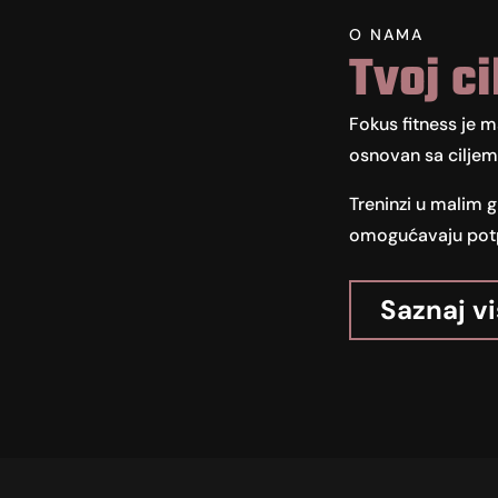
O NAMA
Tvoj ci
Fokus fitness je m
osnovan sa ciljem 
Treninzi u malim
omogućavaju potpu
Saznaj v