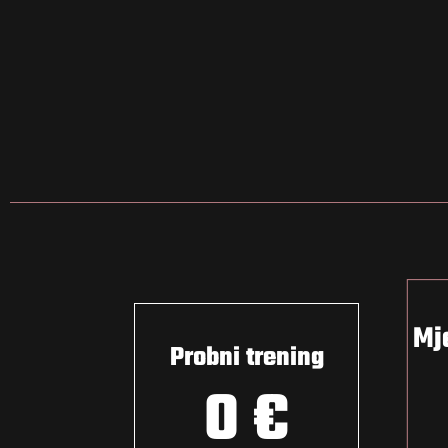
Mj
Probni trening
0 €