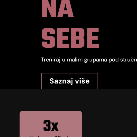
NA
SEBE
Treniraj u malim grupama pod struč
Saznaj više
3x