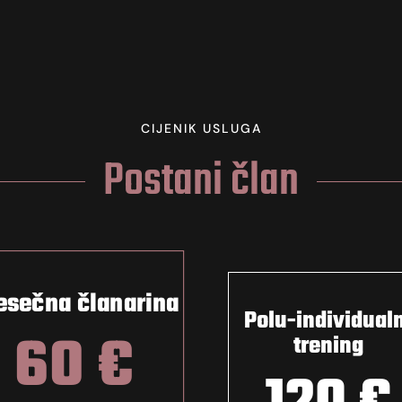
CIJENIK USLUGA
Postani član
esečna članarina
Polu-individual
60 €
trening