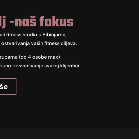
lj -naš fokus
ali fitness studio u Bibinjama,
ostvarivanja vaših fitness ciljeva.
 grupama (do 4 osobe max)
no posvećivanje svakoj klijentici.
iše